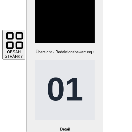
OBSAH
Übersicht - Redaktionsbewertung
›
STRÁNKY
Detail