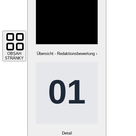
OBSAH
Übersicht - Redaktionsbewertung
›
STRÁNKY
Detail