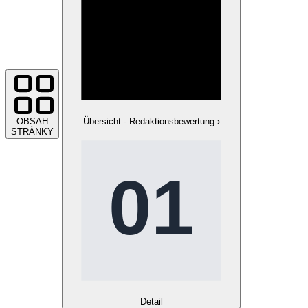
OBSAH
Übersicht - Redaktionsbewertung
›
STRÁNKY
Detail